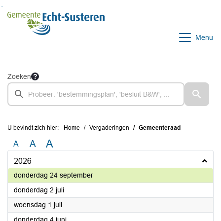
Ga naar de inhoud van deze pagina
Ga naar het zoeken
Ga naar het menu
Menu
Zoeken
U bevindt zich hier:
Home
Vergaderingen
Gemeenteraad
A
A
A
2026
2026
donderdag 24 september
2026
donderdag 2 juli
2026
woensdag 1 juli
2026
donderdag 4 juni