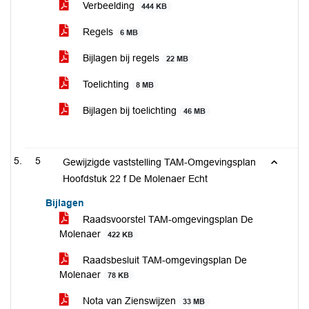
Verbeelding
444 KB
Regels
6 MB
Bijlagen bij regels
22 MB
Toelichting
8 MB
Bijlagen bij toelichting
46 MB
5
Gewijzigde vaststelling TAM-Omgevingsplan
Hoofdstuk 22 f De Molenaer Echt
Bijlagen
Raadsvoorstel TAM-omgevingsplan De
Molenaer
422 KB
Raadsbesluit TAM-omgevingsplan De
Molenaer
78 KB
Nota van Zienswijzen
33 MB