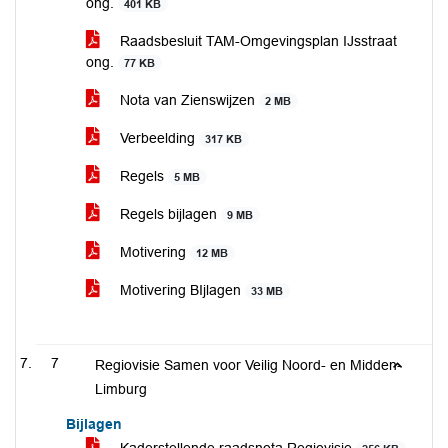
ong.
401 KB
Raadsbesluit TAM-Omgevingsplan IJsstraat
ong.
77 KB
Nota van Zienswijzen
2 MB
Verbeelding
317 KB
Regels
5 MB
Regels bijlagen
9 MB
Motivering
12 MB
Motivering BIjlagen
33 MB
7
Regiovisie Samen voor Veilig Noord- en Midden-
Limburg
Bijlagen