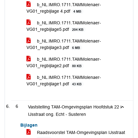
b_NL.IMRO.1711.TAMMolenaer-
VG01_regbijlage 4.pdf
4 MB
b_NL.IMRO.1711.TAMMolenaer-
VG01_regbijlage5.pdf
204 KB
b_NL.IMRO.1711.TAMMolenaer-
VG01_regbijlage3.pdf
6 MB
b_NL.IMRO.1711.TAMMolenaer-
VG01_regbijlage2.pdf
80 KB
b_NL.IMRO.1711.TAMMolenaer-
VG01_regbijlage1.pdf
43 KB
6
Vaststelling TAM-Omgevingsplan Hoofdstuk 22 i
IJsstraat ong. Echt - Susteren
Bijlagen
Raadsvoorstel TAM-Omgevingsplan IJsstraat