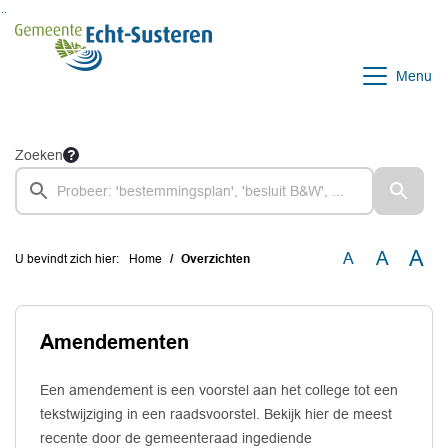
Ga naar de inhoud van deze pagina
Ga naar het zoeken
Ga naar het menu
Menu
Zoeken
A
A
A
U bevindt zich hier:
Home
Overzichten
Amendementen
Een amendement is een voorstel aan het college tot een
tekstwijziging in een raadsvoorstel. Bekijk hier de meest
recente door de gemeenteraad ingediende