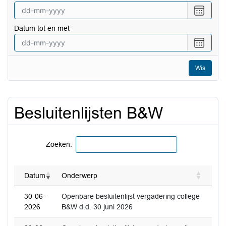
Selecte
een
Datum tot en met
datum
vanaf
Selecte
een
datum
Wis
tot
en
met
Besluitenlijsten B&W
Zoeken:
Datum
Onderwerp
30-06-
Openbare besluitenlijst vergadering college
2026
B&W d.d. 30 juni 2026