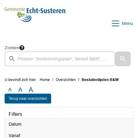
Ga naar de inhoud van deze pagina
Ga naar het zoeken
Ga naar het menu
Menu
Zoeken
U bevindt zich hier:
Home
Overzichten
Besluitenlijsten B&W
A
A
A
Terug naar overzichten
Filters
Datum
vanaf