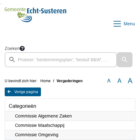
Ga naar de inhoud van deze pagina
Ga naar het zoeken
Ga naar het menu
Menu
Zoeken
A
A
A
U bevindt zich hier:
Home
Vergaderingen
Vorige pagina
Categorieën
Commissie Algemene Zaken
Commissie Maatschappij
Commissie Omgeving