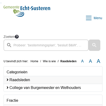
Ga naar de inhoud van deze pagina
Ga naar het zoeken
Ga naar het menu
Menu
Zoeken
A
A
A
U bevindt zich hier:
Home
Wie is wie
Raadsleden
Categorieën
Raadsleden
College van Burgemeester en Wethouders
Fractie