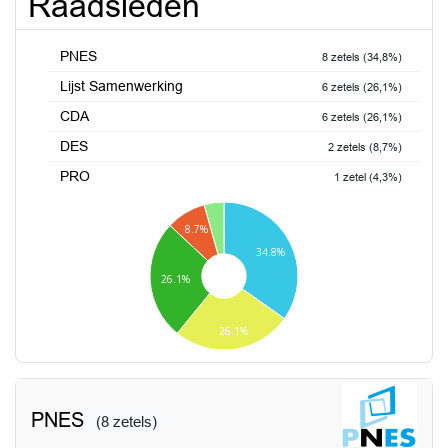
Raadsleden
PNES
8 zetels (34,8%)
Lijst Samenwerking
6 zetels (26,1%)
CDA
6 zetels (26,1%)
DES
2 zetels (8,7%)
PRO
1 zetel (4,3%)
8.7%
34.8%
26.1%
26.1%
PNES
(8 zetels)