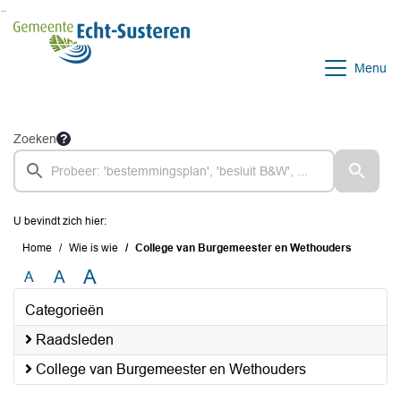
Ga naar de inhoud van deze pagina
Ga naar het zoeken
Ga naar het menu
Menu
Zoeken
U bevindt zich hier:
Home
Wie is wie
College van Burgemeester en Wethouders
A
A
A
Categorieën
Raadsleden
College van Burgemeester en Wethouders