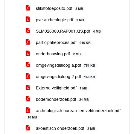
stikstofdeposito.pdf
3 MB
pve archeologie.pdf
2 MB
SLM026380.RAP001.QS.pdf
4 MB
participatieproces.pdf
916 KB
onderbouwing.pdf
2 MB
omgevingsdialoog a.pdf
751 KB
omgevingsdialoog 2.pdf
166 KB
Externe veiligheid.pdf
1 MB
bodemonderzoek.pdf
21 MB
archeologisch bureau- en veldonderzoek.pdf
10 MB
akoestisch onderzoek.pdf
2 MB