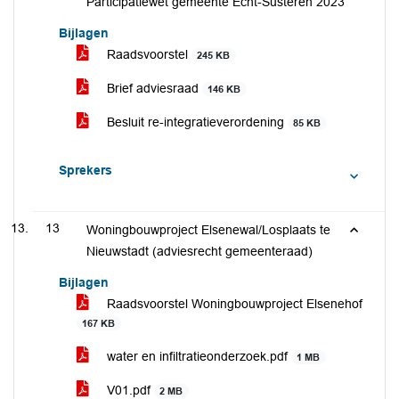
Participatiewet gemeente Echt-Susteren 2023
Bijlagen
Raadsvoorstel
245 KB
Brief adviesraad
146 KB
Besluit re-integratieverordening
85 KB
Sprekers
13
Woningbouwproject Elsenewal/Losplaats te
Nieuwstadt (adviesrecht gemeenteraad)
Bijlagen
Raadsvoorstel Woningbouwproject Elsenehof
167 KB
water en infiltratieonderzoek.pdf
1 MB
V01.pdf
2 MB