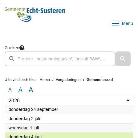
Ga naar de inhoud van deze pagina
Ga naar het zoeken
Ga naar het menu
Menu
Zoeken
U bevindt zich hier:
Home
Vergaderingen
Gemeenteraad
A
A
A
2026
2026
donderdag 24 september
2026
donderdag 2 juli
2026
woensdag 1 juli
2026
donderdag 4 juni