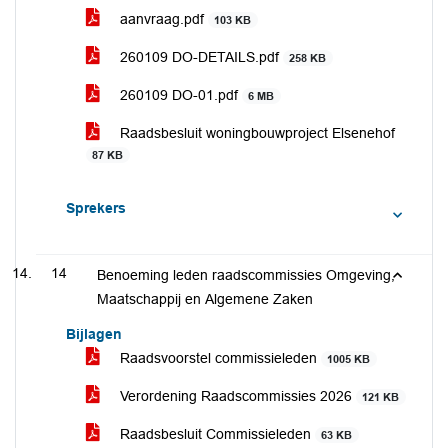
aanvraag.pdf
103 KB
260109 DO-DETAILS.pdf
258 KB
260109 DO-01.pdf
6 MB
Raadsbesluit woningbouwproject Elsenehof
87 KB
Sprekers
14
Benoeming leden raadscommissies Omgeving,
Maatschappij en Algemene Zaken
Bijlagen
Raadsvoorstel commissieleden
1005 KB
Verordening Raadscommissies 2026
121 KB
Raadsbesluit Commissieleden
63 KB