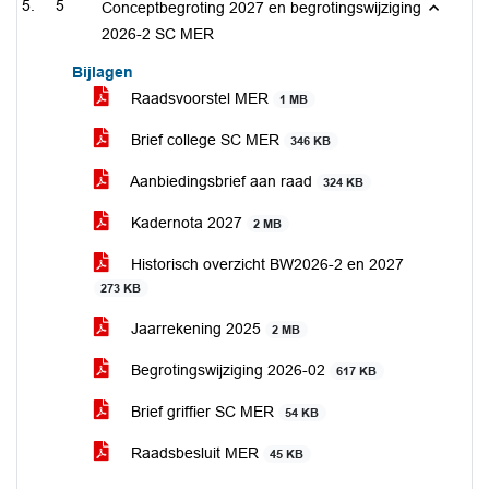
5
Conceptbegroting 2027 en begrotingswijziging
2026-2 SC MER
Bijlagen
Raadsvoorstel MER
1 MB
Brief college SC MER
346 KB
Aanbiedingsbrief aan raad
324 KB
Kadernota 2027
2 MB
Historisch overzicht BW2026-2 en 2027
273 KB
Jaarrekening 2025
2 MB
Begrotingswijziging 2026-02
617 KB
Brief griffier SC MER
54 KB
Raadsbesluit MER
45 KB