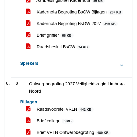
Aanbiedingsbrief Kadernota
80 KB
Kadernota Begroting BsGW Bijlagen
267 KB
Kadernota Begroting BsGW 2027
319 KB
Brief griffier
58 KB
Raadsbesluit BsGW
34 KB
Sprekers
8
Ontwerpbegroting 2027 Veiligheidsregio Limburg-
Noord
Bijlagen
Raadsvoorstel VRLN
142 KB
Brief college
3 MB
Brief VRLN Ontwerpbegroting
180 KB