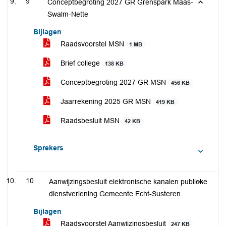
9
Conceptbegroting 2027 GR Grenspark Maas-
Swalm-Nette
Bijlagen
Raadsvoorstel MSN
1 MB
Brief college
138 KB
Conceptbegroting 2027 GR MSN
456 KB
Jaarrekening 2025 GR MSN
419 KB
Raadsbesluit MSN
42 KB
Sprekers
10
Aanwijzingsbesluit elektronische kanalen publieke
dienstverlening Gemeente Echt-Susteren
Bijlagen
Raadsvoorstel Aanwijzingsbesluit
247 KB