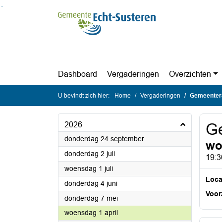
Ga naar de inhoud van deze pagina
Ga naar het zoeken
Ga naar het menu
Dashboard
Vergaderingen
Overzichten
U bevindt zich hier:
Home
Vergaderingen
Gemeenter
2026
G
2026
donderdag 24 september
wo
2026
donderdag 2 juli
19:3
2026
woensdag 1 juli
Loca
2026
donderdag 4 juni
Voorz
2026
donderdag 7 mei
2026
woensdag 1 april