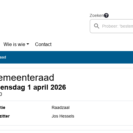
Zoeken
Wie is wie
Contact
aad
emeenteraad
ensdag 1 april 2026
0
tie
Raadzaal
itter
Jos Hessels