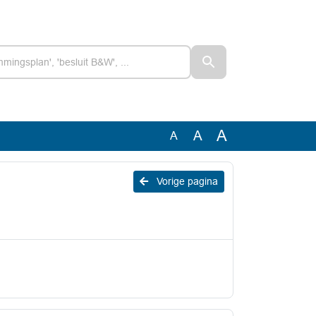
A
A
A
Vorige pagina