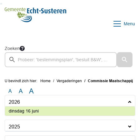
Ga naar de inhoud van deze pagina
Ga naar het zoeken
Ga naar het menu
Menu
Zoeken
U bevindt zich hier:
Home
Vergaderingen
Commissie Maatschappij
A
A
A
2026
2026
dinsdag 16 juni
2025