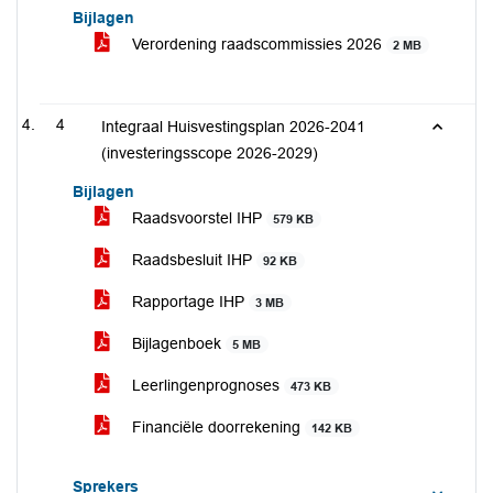
Bijlagen
Verordening raadscommissies 2026
2 MB
4
Integraal Huisvestingsplan 2026-2041
(investeringsscope 2026-2029)
Bijlagen
Raadsvoorstel IHP
579 KB
Raadsbesluit IHP
92 KB
Rapportage IHP
3 MB
Bijlagenboek
5 MB
Leerlingenprognoses
473 KB
Financiële doorrekening
142 KB
Sprekers