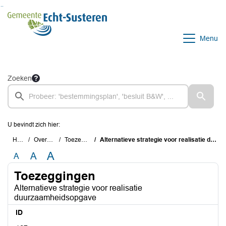
Ga naar de inhoud van deze pagina
Ga naar het zoeken
Ga naar het menu
Menu
Zoeken
U bevindt zich hier:
Home
Overzichten
Toezeggingen
Alternatieve strategie voor realisatie duurzaamheidsopgave
A
A
A
Toezeggingen
Alternatieve strategie voor realisatie
duurzaamheidsopgave
ID