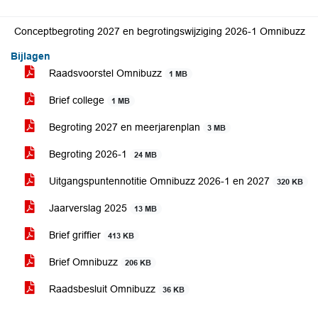
Conceptbegroting 2027 en begrotingswijziging 2026-1 Omnibuzz
Bijlagen
Raadsvoorstel Omnibuzz
1 MB
Brief college
1 MB
Begroting 2027 en meerjarenplan
3 MB
Begroting 2026-1
24 MB
Uitgangspuntennotitie Omnibuzz 2026-1 en 2027
320 KB
Jaarverslag 2025
13 MB
Brief griffier
413 KB
Brief Omnibuzz
206 KB
Raadsbesluit Omnibuzz
36 KB