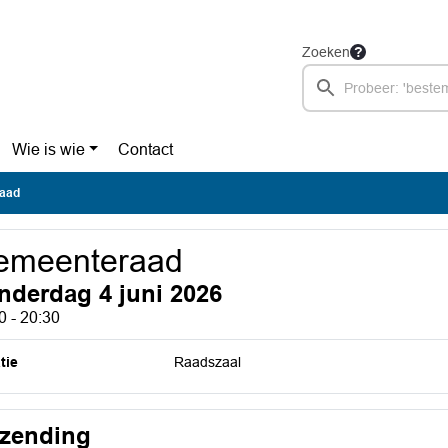
Zoeken
Wie is wie
Contact
aad
emeenteraad
nderdag 4 juni 2026
0 - 20:30
tie
Raadszaal
tzending