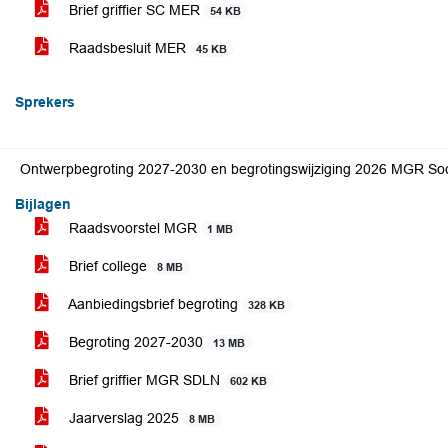
Brief griffier SC MER
54 KB
Raadsbesluit MER
45 KB
Sprekers
Ontwerpbegroting 2027-2030 en begrotingswijziging 2026 MGR So
Bijlagen
Raadsvoorstel MGR
1 MB
Brief college
8 MB
Aanbiedingsbrief begroting
328 KB
Begroting 2027-2030
13 MB
Brief griffier MGR SDLN
602 KB
Jaarverslag 2025
8 MB