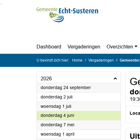
Ga naar de inhoud van deze pagina
Ga naar het zoeken
Ga naar het menu
Dashboard
Vergaderingen
Overzichten
U bevindt zich hier:
Home
Vergaderingen
Gemeenter
2026
G
2026
donderdag 24 september
do
2026
donderdag 2 juli
19:3
2026
woensdag 1 juli
Loca
2026
donderdag 4 juni
2026
donderdag 7 mei
2026
woensdag 1 april
Ui