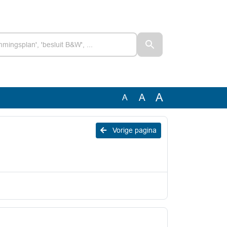
A
A
A
Vorige pagina