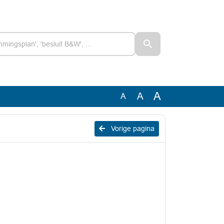
A
A
A
Vorige pagina