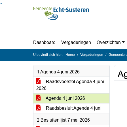
Ga naar de inhoud van deze pagina
Ga naar het zoeken
Ga naar het menu
Dashboard
Vergaderingen
Overzichten
U bevindt zich hier:
Home
Vergaderingen
Gemeentera
Ag
1 Agenda 4 juni 2026
Raadsvoorstel Agenda 4 juni
2026
Agenda 4 juni 2026
Raadsbesluit Agenda 4 juni
2 Besluitenlijst 7 mei 2026