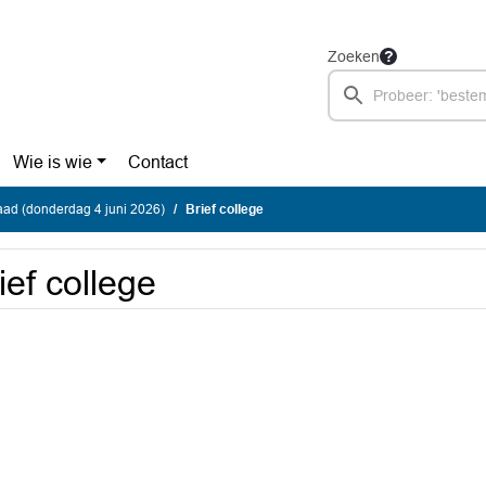
Zoeken
Wie is wie
Contact
ad (donderdag 4 juni 2026)
Brief college
ief college