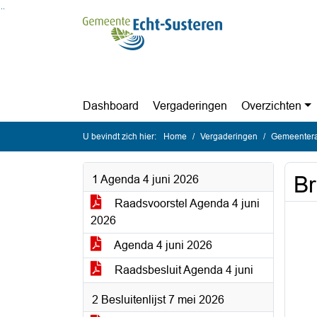
Ga naar de inhoud van deze pagina
Ga naar het zoeken
Ga naar het menu
Dashboard
Vergaderingen
Overzichten
U bevindt zich hier:
Home
Vergaderingen
Gemeentera
Br
1 Agenda 4 juni 2026
Raadsvoorstel Agenda 4 juni
2026
Agenda 4 juni 2026
Raadsbesluit Agenda 4 juni
2 Besluitenlijst 7 mei 2026