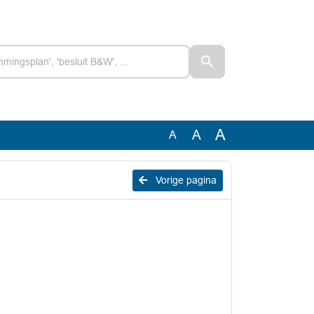
A
A
A
Vorige pagina