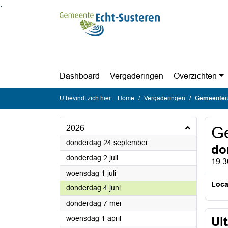
Ga naar de inhoud van deze pagina
Ga naar het zoeken
Ga naar het menu
Dashboard
Vergaderingen
Overzichten
U bevindt zich hier:
Home
Vergaderingen
Gemeenter
2026
G
2026
donderdag 24 september
do
2026
donderdag 2 juli
19:3
2026
woensdag 1 juli
Loca
2026
donderdag 4 juni
2026
donderdag 7 mei
2026
woensdag 1 april
Ui