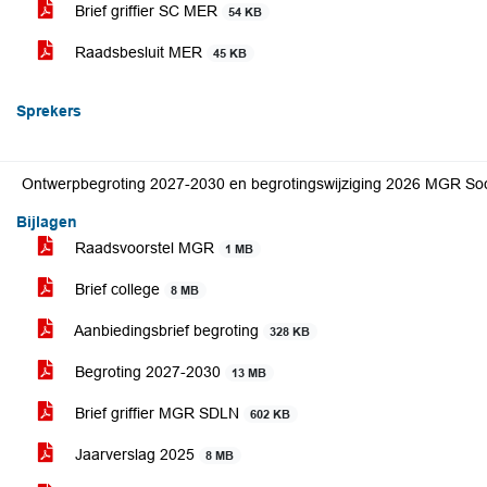
Brief griffier SC MER
54 KB
Raadsbesluit MER
45 KB
Sprekers
Ontwerpbegroting 2027-2030 en begrotingswijziging 2026 MGR So
Bijlagen
Raadsvoorstel MGR
1 MB
Brief college
8 MB
Aanbiedingsbrief begroting
328 KB
Begroting 2027-2030
13 MB
Brief griffier MGR SDLN
602 KB
Jaarverslag 2025
8 MB