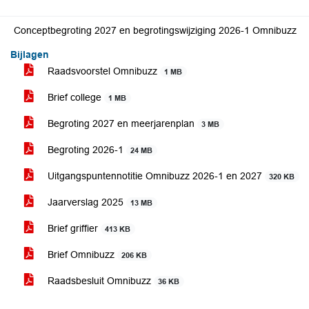
Conceptbegroting 2027 en begrotingswijziging 2026-1 Omnibuzz
Bijlagen
Raadsvoorstel Omnibuzz
1 MB
Brief college
1 MB
Begroting 2027 en meerjarenplan
3 MB
Begroting 2026-1
24 MB
Uitgangspuntennotitie Omnibuzz 2026-1 en 2027
320 KB
Jaarverslag 2025
13 MB
Brief griffier
413 KB
Brief Omnibuzz
206 KB
Raadsbesluit Omnibuzz
36 KB