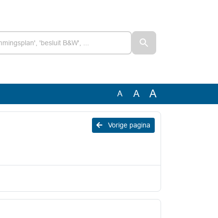
A
A
A
Vorige pagina