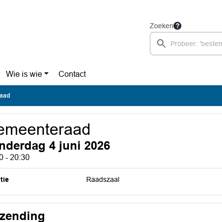
Zoeken
Wie is wie
Contact
aad
emeenteraad
nderdag 4 juni 2026
0 - 20:30
tie
Raadszaal
tzending