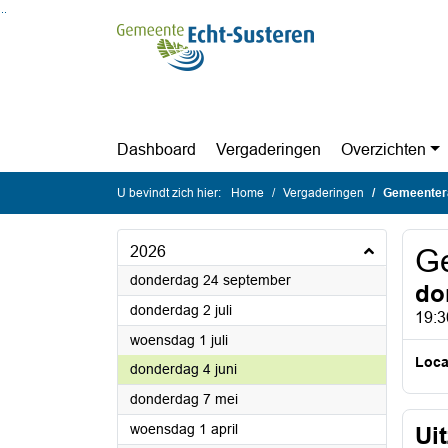
Ga naar de inhoud van deze pagina
Ga naar het zoeken
Ga naar het menu
Dashboard
Vergaderingen
Overzichten
U bevindt zich hier:
Home
Vergaderingen
Gemeenter
2026
G
2026
donderdag 24 september
do
2026
donderdag 2 juli
19:3
2026
woensdag 1 juli
Loca
2026
donderdag 4 juni
2026
donderdag 7 mei
2026
woensdag 1 april
Ui