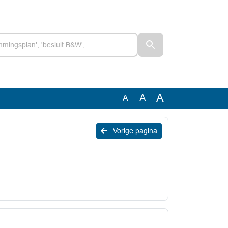
A
A
A
Vorige pagina