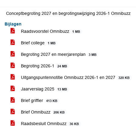
Conceptbegroting 2027 en begrotingswijziging 2026-1 Omnibuzz
Bijlagen
Raadsvoorstel Omnibuzz
1 MB
Brief college
1 MB
Begroting 2027 en meerjarenplan
3 MB
Begroting 2026-1
24 MB
Uitgangspuntennotitie Omnibuzz 2026-1 en 2027
320 KB
Jaarverslag 2025
13 MB
Brief griffier
413 KB
Brief Omnibuzz
206 KB
Raadsbesluit Omnibuzz
36 KB