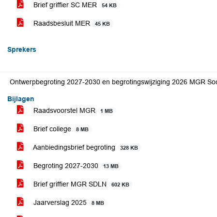
Brief griffier SC MER
54 KB
Raadsbesluit MER
45 KB
Sprekers
Ontwerpbegroting 2027-2030 en begrotingswijziging 2026 MGR So
Bijlagen
Raadsvoorstel MGR
1 MB
Brief college
8 MB
Aanbiedingsbrief begroting
328 KB
Begroting 2027-2030
13 MB
Brief griffier MGR SDLN
602 KB
Jaarverslag 2025
8 MB