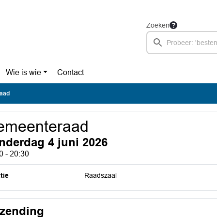
Zoeken
Wie is wie
Contact
aad
emeenteraad
nderdag 4 juni 2026
0 - 20:30
tie
Raadszaal
tzending